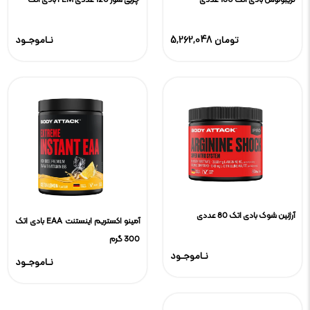
تریبولوس بادی اتک 150 عددی
چربی سوز 120 عددی FEM بادی اتک
5,262,048 تومان
نـاموجـود
آرژنین شوک بادی اتک 80 عددی
آمینو اکستریم اینستنت EAA بادی اتک
300 گرم
نـاموجـود
نـاموجـود