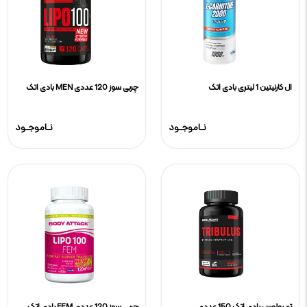
ال کارنیتین 1 لیتری بادی اتک
چربی سوز 120 عددی MEN بادی اتک
نـاموجـود
نـاموجـود