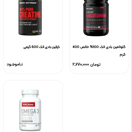
گلوتامین بادی اتک 100% خالص 400
کراتین بادی اتک 500 گرمی
گرم
نـاموجـود
2,670,000 تومان