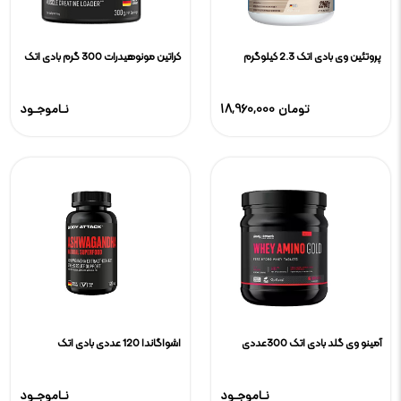
پروتئین وی بادی اتک 2.3 کیلوگرم
کراتین مونوهیدرات 300 گرم بادی اتک
18,960,000 تومان
نـاموجـود
آمینو وی گلد بادی اتک 300عددی
اشواگاندا 120 عددی بادی اتک
نـاموجـود
نـاموجـود