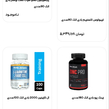
پاراهورمون تستو شوک تست بوستر بادی
اتک 90عددی
نـاموجـود
تریبولوس اکستریم بادی اتک 80عددی
5,349,168 تومان
زینک پرو بادی اتک 180عددی
ال کارنیتین 2000 بادی اتک 100عددی