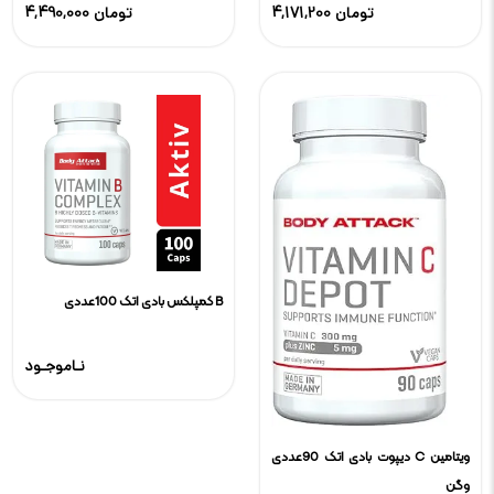
4,171,200 تومان
4,490,000 تومان
B کمپلکس بادی اتک 100عددی
نـاموجـود
ویتامین C دیپوت بادی اتک 90عددی
وگن