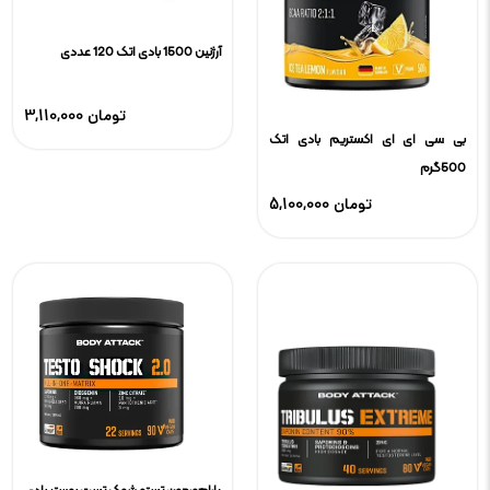
آرژنین 1500 بادی اتک 120 عددی
3,110,000 تومان
بی سی ای ای اکستریم بادی اتک
500گرم
5,100,000 تومان