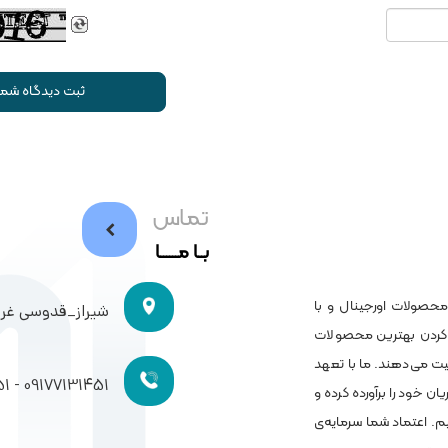
ثبت دیدگاه شما
تماس
بــا مــــــا
ائه محصولات اورجینال و با
شیراز_قدوسی غرب
 کردن بهترین محصولات
یت می‌دهند. ما با تعهد
09177131451 - 09177131451
ن خود را برآورده کرده و
م. اعتماد شما سرمایه‌ی