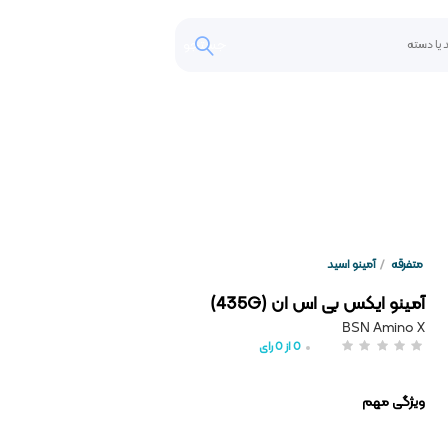
جستجو
متفرقه
/
آمینو اسید
آمینو ایکس بی اس ان (435G)
BSN Amino X
0
از
0
رای
ویژگی مهم