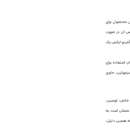
این محصول برای
 اس ان در صورت
آمینو ایکس یک
 استفاده برای
ی ال آلانین، تورین و ال سیترولین، حاوی
بافت‌های عضلانی هستند. آمینو اسیدهای شاخه ای (BCAAs) متشکل از 3 آمینو اسید خاص، لوسین،
ع انرژی که ممکن است به
به همین دلیل،