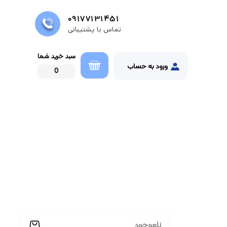
09177131451
تماس با پشتیبانی
سبد خرید شما
ورود به حساب
0
ناموجود