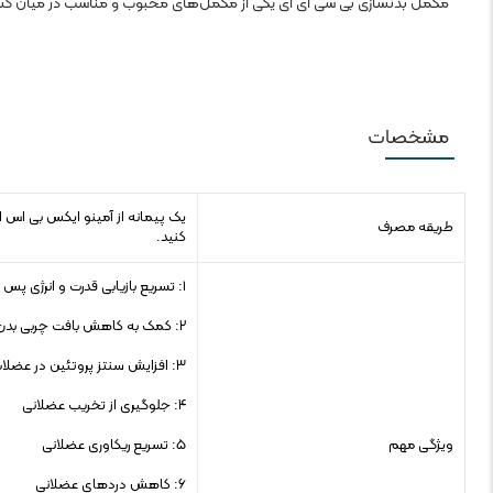
مکمل بدنسازی بی سی ای ای یکی از مکمل‌های محبوب و مناسب در میان کس
مشخصات
طریقه مصرف
کنید.
۱: تسریع بازیابی قدرت و انرژی پس از تمرینات ورزشی
۲: کمک به کاهش بافت چربی بدن
۳: افزایش سنتز پروتئین در عضلات
۴: جلوگیری از تخریب عضلانی
ویژگی مهم
۵: تسریع ریکاوری عضلانی
۶: کاهش دردهای عضلانی