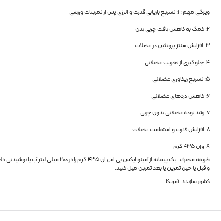
ویژگی مهم : ۱: تسریع بازیابی قدرت و انرژی پس از تمرینات ورزشی
۲: کمک به کاهش بافت چربی بدن
۳: افزایش سنتز پروتئین در عضلات
۴: جلوگیری از تخریب عضلانی
۵: تسریع ریکاوری عضلانی
۶: کاهش دردهای عضلانی
۷: رشد توده عضلانی بدون چربی
۸: افزایش قدرت و استقامت عضلات
۹: وزن ۴۳۵ گرم
طریقه مصرف : یک پیمانه از آمینو ایکس بی اس ان ۴۳۵ گرم را در ۲۰۰ 
و قبل یا حین تمرین یا بعد تمرین میل کنید.
کشور سازنده : آمریکا