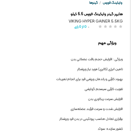
وايکينگ فورس
/
گینرها
هایپر گینر وایکینگ فورس 5.5 کیلو
VIKING HYPER GAINER 5.5KG
0
از
0
رای
ویژگی مهم
ویژگی : افزایش حجم بافت عضلانی بدن
تامین انرژی (کالری) مورد نیاز ورزشکار
بهبود کارآیی و راندمان ورزشی فرد برای انجام تمرینات
تقویت کارآیی سیستم گوارشی
افزایش سرعت ریکاوری بدن
افزایش شدت و سرعت فرآیند عضله‌سازی
برقراری تعادل مناسب پروتئینی در بدن فرد ورزشکار
کشور سازنده: سوﺋد