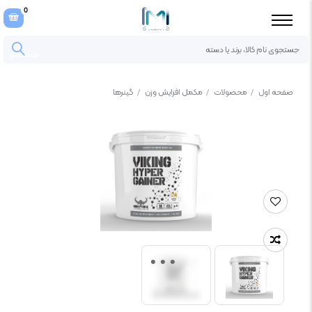
0
جستجو
صفحه اول
/
محصولات
/
مکمل افزایش وزن
/
گینرها