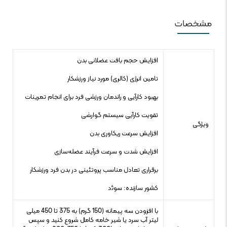
مشخصات
افزایش حجم بافت عضلانی بدن
تامین انرژی (کالری) مورد نیاز ورزشکار
بهبود کارآیی و راندمان ورزشی فرد برای انجام تمرینات
تقویت کارآیی سیستم گوارشی
ویژگی
افزایش سرعت ریکاوری بدن
افزایش شدت و سرعت فرآیند عضله‌سازی
برقراری تعادل مناسب پروتئینی در بدن فرد ورزشکار
کشور سازنده: سوﺋد
با افزودن سه پیمانه (150 گرم) به 375 تا 450 میلی
لیتر آب سرد یا شیر خامه کامل شروع کنید و سپس