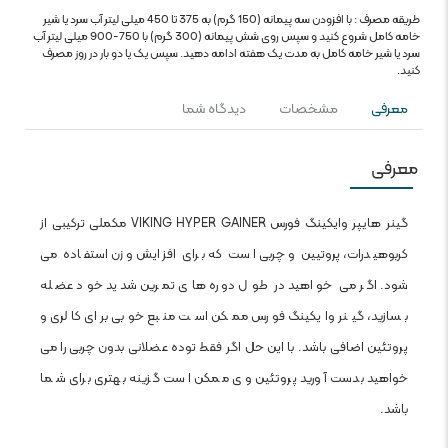
طریقه مصرف : با افزودن سه پیمانه (150 گرم) به 375 تا 450 میلی لیتر آب سرد یا شیر
خامه کامل شروع کنید و سپس روی شش پیمانه (300 گرم) با 750-900 میلی لیتر آب
سرد یا شیر خامه کامل به مدت یک هفته ادامه دهید. سپس یک یا دو بار در روز مصرف
کنید.
معرفی
مشخصات
دیدگاه شما
معرفی
گینر هایپر وایکینگ فورس VIKING HYPER GAINER مکملی ترکیبی از
کربوهیدرات، پروتیین و چربی است که برای افزایش وزن استفاده می
شود. اگر می خواهید در طول دوره های تمرین شدید خود عضله
بسازید، گینر وایکینگ فورس ممکن است منبع خوبی برای کالری و
پروتئین اضافی باشد. با این حل اگر فقط توده عضلانی بدون چربی را می
خواهید بدست آورید پروتئین وی ممکن است گزینه بهتری برای شما
باشد.