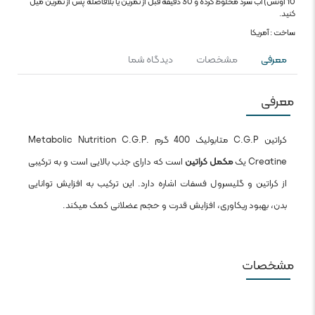
10 اونس) آب سرد مخلوط کرده و 30 دقیقه قبل از تمرین یا بلافاصله پس از تمرین میل
کنید.
ساخت : آمریکا
معرفی
مشخصات
دیدگاه شما
معرفی
کراتین C.G.P متابولیک 400 گرم Metabolic Nutrition C.G.P.
Creatine یک
مکمل کراتین
است که دارای جذب بالایی است و به ترکیبی
از کراتین و گلیسرول فسفات اشاره دارد. این ترکیب به افزایش توانایی
بدن، بهبود ریکاوری، افزایش قدرت و حجم عضلانی کمک میکند.
مشخصات