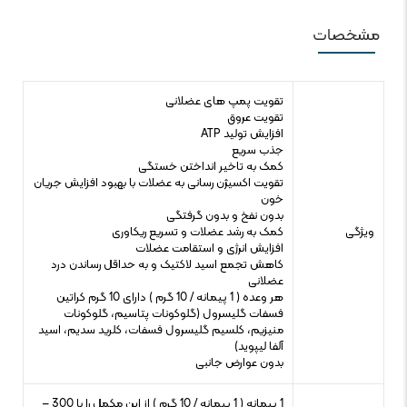
مشخصات
تقویت پمپ های عضلانی
تقویت عروق
افزایش تولید ATP
جذب سریع
کمک به تاخیر انداختن خستگی
تقویت اکسیژن رسانی به عضلات با بهبود افزایش جریان
خون
بدون نفخ و بدون گرفتگی
ویژگی
کمک به رشد عضلات و تسریع ریکاوری
افزایش انرژی و استقامت عضلات
کاهش تجمع اسید لاکتیک و به حداقل رساندن درد
عضلانی
هر وعده ( 1 پیمانه / 10 گرم ) دارای 10 گرم کراتین
فسفات گلیسرول (گلوکونات پتاسیم، گلوکونات
منیزیم، کلسیم گلیسرول فسفات، کلرید سدیم، اسید
آلفا لیپوید)
بدون عوارض جانبی
1 پیمانه ( 1 پیمانه / 10 گرم ) از این مکمل را با 300 –