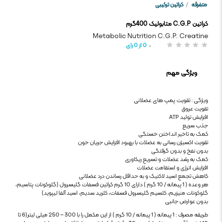
متفرقه
/
کراتین ترکیبی
کراتین C.G.P متابولیک 400گرم
Metabolic Nutrition C.G.P. Creatine
0
از
0
رای
ویژگی مهم
ویژگی : تقویت پمپ های عضلانی
تقویت عروق
افزایش تولید ATP
جذب سریع
کمک به تاخیر انداختن خستگی
تقویت اکسیژن رسانی به عضلات با بهبود افزایش جریان خون
بدون نفخ و بدون گرفتگی
کمک به رشد عضلات و تسریع ریکاوری
افزایش انرژی و استقامت عضلات
کاهش تجمع اسید لاکتیک و به حداقل رساندن درد عضلانی
هر وعده ( 1 پیمانه / 10 گرم ) دارای 10 گرم کراتین فسفات گلیسرول (گلوکونات پتاسیم،
گلوکونات منیزیم، کلسیم گلیسرول فسفات، کلرید سدیم، اسید آلفا لیپوید)
بدون عوارض جانبی
طریقه مصرف : 1 پیمانه ( 1 پیمانه / 10 گرم ) از این مکمل را با 300 – 250 میلی لیتر(6 تا