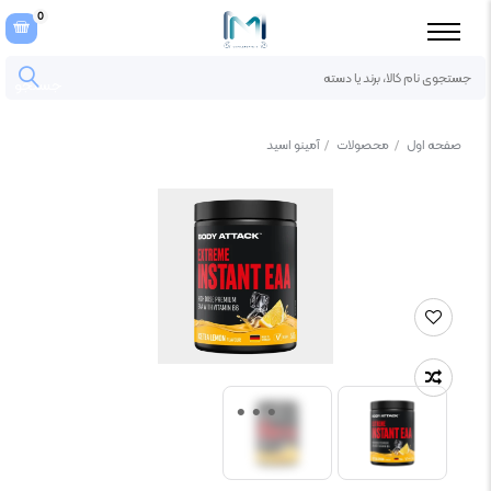
0
جستجو
صفحه اول
/
محصولات
/
آمینو اسید