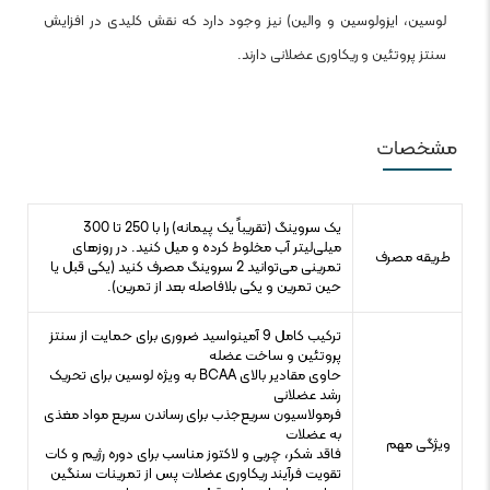
لوسین، ایزولوسین و والین) نیز وجود دارد که نقش کلیدی در افزایش
سنتز پروتئین و ریکاوری عضلانی دارند.
مشخصات
یک سروینگ (تقریباً یک پیمانه) را با 250 تا 300
میلی‌لیتر آب مخلوط کرده و میل کنید. در روزهای
طریقه مصرف
تمرینی می‌توانید 2 سروینگ مصرف کنید (یکی قبل یا
حین تمرین و یکی بلافاصله بعد از تمرین).
ترکیب کامل 9 آمینواسید ضروری برای حمایت از سنتز
پروتئین و ساخت عضله
حاوی مقادیر بالای BCAA به ویژه لوسین برای تحریک
رشد عضلانی
فرمولاسیون سریع‌جذب برای رساندن سریع مواد مغذی
به عضلات
ویژگی مهم
فاقد شکر، چربی و لاکتوز مناسب برای دوره رژیم و کات
تقویت فرآیند ریکاوری عضلات پس از تمرینات سنگین