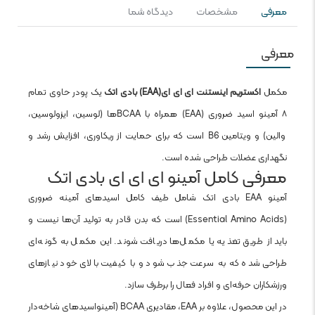
معرفی
مشخصات
دیدگاه شما
معرفی
مکمل
اکستریم اینستنت ای ای ای(EAA) بادی اتک
یک پودر حاوی تمام
۸ آمینو اسید ضروری (EAA) همراه با BCAAها (لوسین، ایزولوسین،
والین) و ویتامین B6 است که برای حمایت از ریکاوری، افزایش رشد و
نگهداری عضلات طراحی شده است.
معرفی کامل آمینو ای ای ای بادی اتک
آمینو EAA بادی اتک شامل طیف کامل اسیدهای آمینه ضروری
(Essential Amino Acids) است که بدن قادر به تولید آن‌ها نیست و
باید از طریق تغذیه یا مکمل‌ها دریافت شوند. این مکمل به گونه‌ای
طراحی شده که به سرعت جذب شود و با کیفیت بالای خود نیازهای
ورزشکاران حرفه‌ای و افراد فعال را برطرف سازد.
در این محصول، علاوه بر EAA، مقادیری BCAA (آمینواسیدهای شاخه‌دار