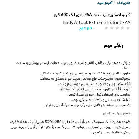
بادی اتک
/
آمینو اسید
آمینو اکستریم اینستنت EAA بادی اتک 300 گرم
Body Attack Extreme Instant EAA
0
از
0
رای
ویژگی مهم
ویژگی مهم : ترکیب کامل 9 آمینواسید ضروری برای حمایت از سنتز پروتئین و ساخت
عضله
حاوی مقادیر بالای BCAA به ویژه لوسین برای تحریک رشد عضلانی
فرمولاسیون سریع‌جذب برای رساندن سریع مواد مغذی به عضلات
فاقد شکر، چربی و لاکتوز مناسب برای دوره رژیم و کات
تقویت فرآیند ریکاوری عضلات پس از تمرینات سنگین
مناسب برای استفاده قبل، حین و بعد از تمرین
افزایش قدرت بدنی و کاهش خستگی زودرس
طعم‌های خوشمزه و قابل حل در آب برای مصرف آسان و دلپذیر
کشور سازنده : المان
طریقه مصرف : یک سروینگ (تقریباً یک پیمانه) را با 250 تا 300 میلی‌لیتر آب مخلوط کرده
و میل کنید. در روزهای تمرینی می‌توانید 2 سروینگ مصرف کنید (یکی قبل یا حین تمرین
و یکی بلافاصله بعد از تمرین).