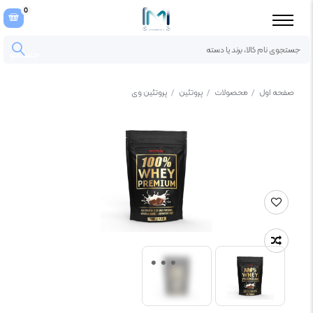
0
جستجو
صفحه اول
/
محصولات
/
پروتئین
/
پروتئین وی